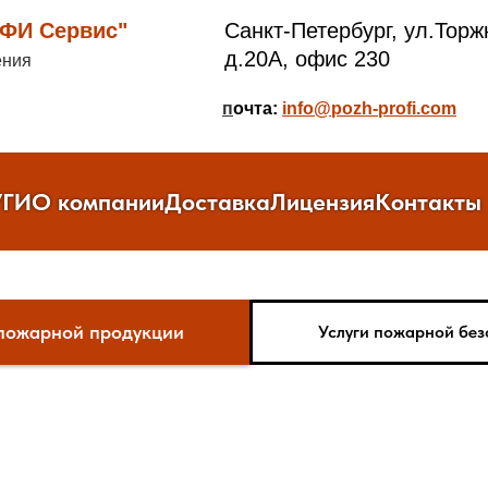
И Сервис"
Санкт-Петербург, ул.Торж
д.20А, офис 230
ения
п
очта:
info@pozh-profi.com
УГИ
О компании
Доставка
Лицензия
Контакты
пожарной продукции
Услуги пожарной без