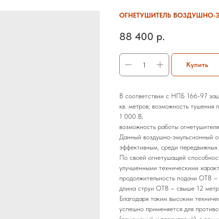
ОГНЕТУШИТЕЛЬ ВОЗДУШНО-Э
88 400
р.
Купить
В соответствии с НПБ 166-97 за
кв. метров; возможность тушения
1 000 В;
возможность работы огнетушителя
Данный воздушно-эмульсионный 
эффективным, среди передвижных 
По своей огнетушащей способнос
улучшенными техническими характ
продолжительность подачи ОТВ – 
длина струи ОТВ – свыше 12 метр
Благодаря таким высоким техниче
успешно применяется для против
(помещений и территорий), в том 