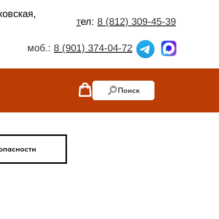
ковская,
т
ел:
8 (812) 309-45-39
моб.:
8 (901) 374-04-72
Поиск
опасности