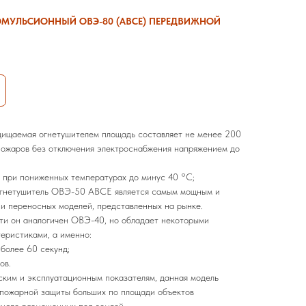
МУЛЬСИОННЫЙ ОВЭ-80 (АВСЕ) ПЕРЕДВИЖНОЙ
щищаемая огнетушителем площадь составляет не менее 200
 пожаров без отключения электроснабжения напряжением до
 при пониженных температурах до минус 40 °С;
огнетушитель ОВЭ-50 АВСЕ является самым мощным и
и переносных моделей, представленных на рынке.
ти он аналогичен ОВЭ-40, но обладает некоторыми
еристиками, а именно:
более 60 секунд;
ов.
ским и эксплуатационным показателям, данная модель
опожарной защиты больших по площади объектов
числе размещенных под землей.