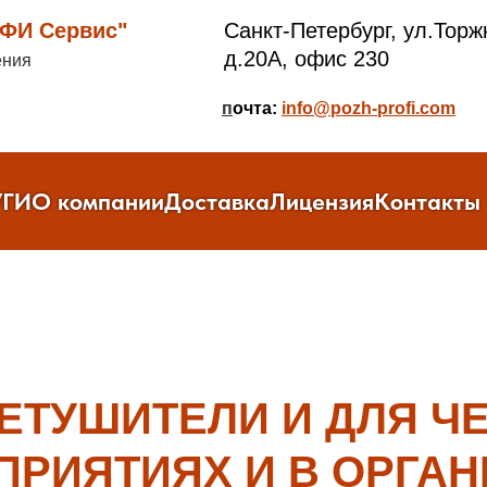
И Сервис"
Санкт-Петербург, ул.Торж
д.20А, офис 230
ения
п
очта:
info@pozh-profi.com
УГИ
О компании
Доставка
Лицензия
Контакты
НЕТУШИТЕЛИ И ДЛЯ Ч
ПРИЯТИЯХ И В ОРГА