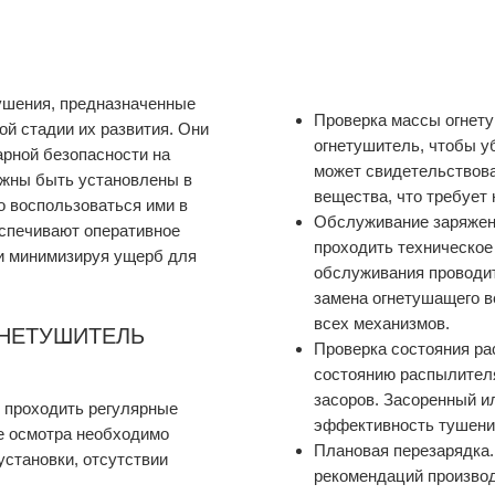
ушения, предназначенные
Проверка массы огнету
ой стадии их развития. Они
огнетушитель, чтобы у
рной безопасности на
может свидетельствова
лжны быть установлены в
вещества, что требует
о воспользоваться ими в
Обслуживание заряжен
еспечивают оперативное
проходить техническое 
 и минимизируя ущерб для
обслуживания проводит
замена огнетушащего в
всех механизмов.
ГНЕТУШИТЕЛЬ
Проверка состояния ра
состоянию распылител
засоров. Засоренный и
 проходить регулярные
эффективность тушени
де осмотра необходимо
Плановая перезарядка.
установки, отсутствии
рекомендаций производ