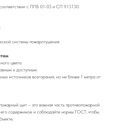
оответствии с ППБ 01-03 и СП 9.13130:
х
ческой системы пожаротушения
итам
ного цвета.
равным и доступным
ных источников возгорания, но не ближе 1 метра от
пожарный щит – это важная часть противопожарной
е его содержимое и соблюдайте нормы ГОСТ, чтобы
бъекте.