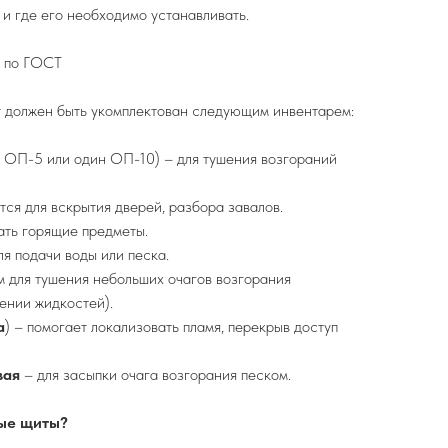
 и где его необходимо устанавливать.
а по ГОСТ
должен быть укомплектован следующим инвентарем:
 ОП-5 или один ОП-10) – для тушения возгораний
тся для вскрытия дверей, разбора завалов.
ать горящие предметы.
ля подачи воды или песка.
 для тушения небольших очагов возгорания
ении жидкостей).
а
) – помогает локализовать пламя, перекрыв доступ
вая
– для засыпки очага возгорания песком.
ые щиты?