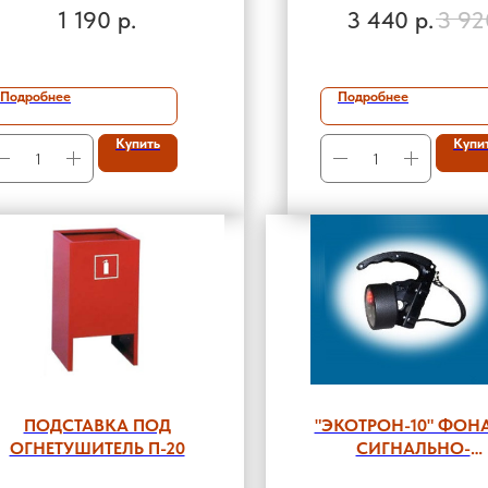
согласно
Приказу
"ВИТАЛФАРМ"
1 190
р.
3 440
р.
3 92
инздрава РФ № 1164н от
8.10.2020
(с изменениями от
Приказа № 805н от
Подробнее
Подробнее
23.12.2022
)
Купить
Купи
ПОДСТАВКА ПОД
"ЭКОТРОН-10" ФОН
ОГНЕТУШИТЕЛЬ П-20
СИГНАЛЬНО-
ОСВЕТИТЕЛЬНЫЙ