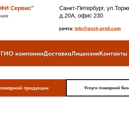
И Сервис"
Санкт-Петербург, ул.Торж
д.20А, офис 230
ения
п
очта:
info@pozh-profi.com
УГИ
О компании
Доставка
Лицензия
Контакты
пожарной продукции
Услуги пожарной без