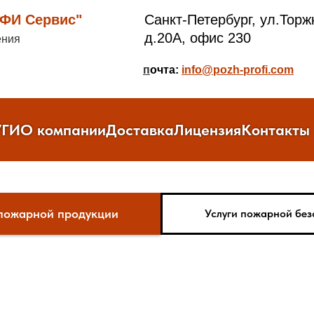
И Сервис"
Санкт-Петербург, ул.Торж
д.20А, офис 230
ения
п
очта:
info@pozh-profi.com
УГИ
О компании
Доставка
Лицензия
Контакты
пожарной продукции
Услуги пожарной без