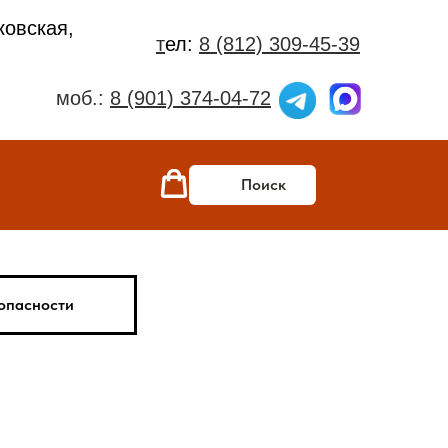
ковская,
т
ел:
8 (812) 309-45-39
моб.:
8 (901) 374-04-72
Поиск
опасности