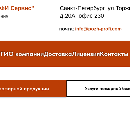
И Сервис"
Санкт-Петербург, ул.Торж
д.20А, офис 230
ения
п
очта:
info@pozh-profi.com
УГИ
О компании
Доставка
Лицензия
Контакты
пожарной продукции
Услуги пожарной без