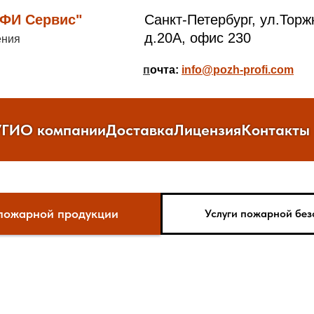
И Сервис"
Санкт-Петербург, ул.Торж
д.20А, офис 230
ения
п
очта:
info@pozh-profi.com
УГИ
О компании
Доставка
Лицензия
Контакты
пожарной продукции
Услуги пожарной без