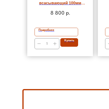
всасывающий 100мм
гофрированный ГОСТ
8 800
р.
Р5398-76 с головкой
ГРВ-100
Подробнее
Купить