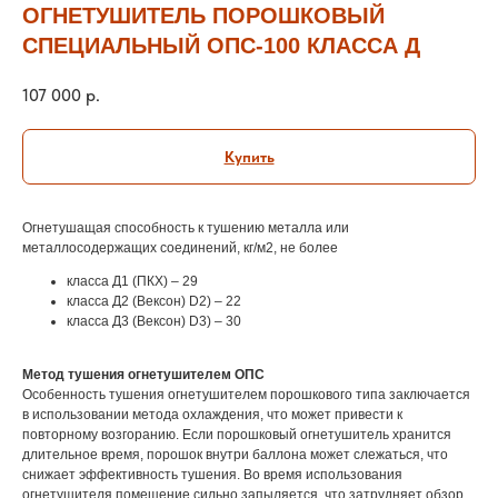
ОГНЕТУШИТЕЛЬ ПОРОШКОВЫЙ
СПЕЦИАЛЬНЫЙ ОПС-100 КЛАССА Д
107 000
р.
Купить
Огнетушащая способность к тушению металла или
металлосодержащих соединений, кг/м2, не более
класса Д1 (ПКХ) – 29
класса Д2 (Вексон) D2) – 22
класса Д3 (Вексон) D3) – 30
Метод тушения огнетушителем ОПС
Особенность тушения огнетушителем порошкового типа заключается
в использовании метода охлаждения, что может привести к
повторному возгоранию. Если порошковый огнетушитель хранится
длительное время, порошок внутри баллона может слежаться, что
снижает эффективность тушения. Во время использования
огнетушителя помещение сильно запыляется, что затрудняет обзор.