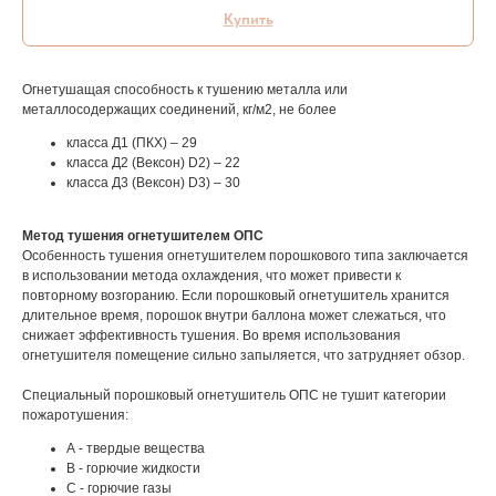
Купить
Огнетушащая способность к тушению металла или
металлосодержащих соединений, кг/м2, не более
класса Д1 (ПКХ) – 29
класса Д2 (Вексон) D2) – 22
класса Д3 (Вексон) D3) – 30
Метод тушения огнетушителем ОПС
Особенность тушения огнетушителем порошкового типа заключается
в использовании метода охлаждения, что может привести к
повторному возгоранию. Если порошковый огнетушитель хранится
длительное время, порошок внутри баллона может слежаться, что
снижает эффективность тушения. Во время использования
огнетушителя помещение сильно запыляется, что затрудняет обзор.
Специальный порошковый огнетушитель ОПС не тушит категории
пожаротушения:
А - твердые вещества
В - горючие жидкости
С - горючие газы