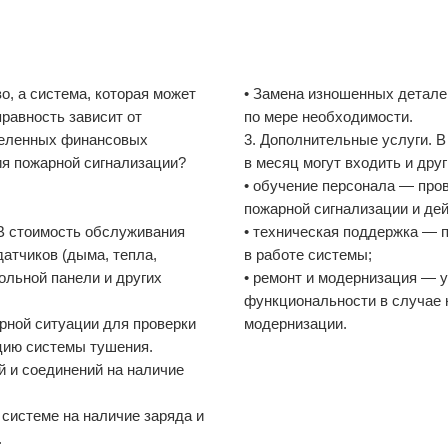
о, а система, которая может
• Замена изношенных деталей
правность зависит от
по мере необходимости.
еделенных финансовых
3. Дополнительные услуги. 
ия пожарной сигнализации?
в месяц могут входить и друг
• обучение персонала — про
пожарной сигнализации и дей
 В стоимость обслуживания
• техническая поддержка — 
атчиков (дыма, тепла,
в работе системы;
рольной панели и других
• ремонт и модернизация — 
функциональности в случае 
рной ситуации для проверки
модернизации.
цию системы тушения.
й и соединений на наличие
 системе на наличие заряда и
.