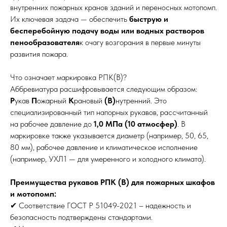
внутренних пожарных кранов зданий и переносных мотопомп.
Их ключевая задача — обеспечить
быструю и
бесперебойную подачу воды или водных растворов
пенообразователя
к очагу возгорания в первые минуты
развития пожара.
Что означает маркировка РПК(В)?
Аббревиатура расшифровывается следующим образом:
Р
укав
П
ожарный
К
рановый
(В)
нутренний. Это
специализированный тип напорных рукавов, рассчитанный
на рабочее давление до
1,0 МПа (10 атмосфер)
. В
маркировке также указывается диаметр (например, 50, 65,
80 мм), рабочее давление и климатическое исполнение
(например, УХЛ1 — для умеренного и холодного климата).
Преимущества рукавов РПК (В) для пожарных шкафов
и мотопомп:
✔ Соответствие ГОСТ Р 51049-2021 – надежность и
безопасность подтверждены стандартами.