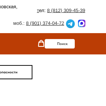
ковская,
т
ел:
8 (812) 309-45-39
моб.:
8 (901) 374-04-72
Поиск
опасности