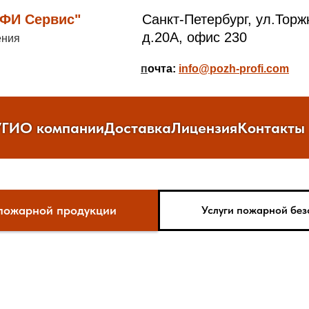
И Сервис"
Санкт-Петербург, ул.Торж
д.20А, офис 230
ения
п
очта:
info@pozh-profi.com
УГИ
О компании
Доставка
Лицензия
Контакты
пожарной продукции
Услуги пожарной без