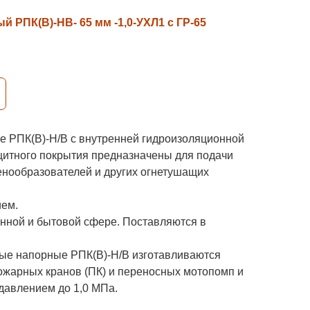
 РПК(В)-НВ- 65 мм -1,0-УХЛ1 с ГР-65
 РПК(В)-Н/В с внутренней гидроизоляционной
щитного покрытия предназначены для подачи
енообразователей и других огнетушащих
ием.
нной и бытовой сфере. Поставляются в
рные напорные РПК(В)-Н/В изготавливаются
пожарных кранов (ПК) и переносных мотопомп и
давлением до 1,0 МПа.