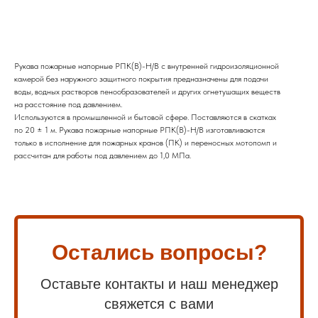
Купить
Рукава пожарные напорные РПК(В)-Н/В с внутренней гидроизоляционной
камерой без наружного защитного покрытия предназначены для подачи
воды, водных растворов пенообразователей и других огнетушащих веществ
на расстояние под давлением.
Используются в промышленной и бытовой сфере. Поставляются в скатках
по 20 ± 1 м. Рукава пожарные напорные РПК(В)-Н/В изготавливаются
только в исполнение для пожарных кранов (ПК) и переносных мотопомп и
рассчитан для работы под давлением до 1,0 МПа.
Остались вопросы?
Оставьте контакты и наш менеджер
свяжется с вами